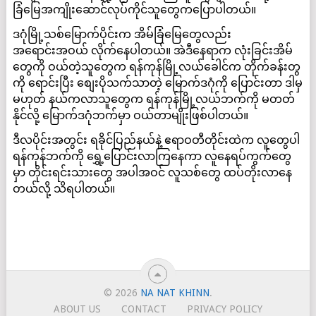
ခြံမြေအကျိုးဆောင်လုပ်ကိုင်သူတွေကပြောပါတယ်။
ဒဂုံမြို့သစ်မြောက်ပိုင်းက အိမ်ခြံမြေတွေလည်း
အရောင်းအဝယ် လိုက်နေပါတယ်။ အဲဒီနေရာက လုံးခြင်းအိမ်
တွေကို ဝယ်တဲ့သူတွေက ရန်ကုန်မြို့လယ်ခေါင်က တိုက်ခန်းတွ
ကို ရောင်းပြီး စျေးပိုသက်သာတဲ့ မြောက်ဒဂုံကို ပြောင်းတာ ဒါမှ
မဟုတ် နယ်ကလာသူတွေက ရန်ကုန်မြို့လယ်ဘက်ကို မတတ်
နိုင်လို့ မြောက်ဒဂုံဘက်မှာ ဝယ်တာမျိုးဖြစ်ပါတယ်။
ဒီလပိုင်းအတွင်း ရခိုင်ပြည်နယ်နဲ့ ဧရာဝတီတိုင်းထဲက လူတွေပါ
ရန်ကုန်ဘက်ကို ရွှေ့ပြောင်းလာကြနေကာ လူနေရပ်ကွက်တွေ
မှာ တိုင်းရင်းသားတွေ အပါအဝင် လူသစ်တွေ ထပ်တိုးလာနေ
တယ်လို့ သိရပါတယ်။
© 2026
NA NAT KHINN
.
ABOUT US
CONTACT
PRIVACY POLICY