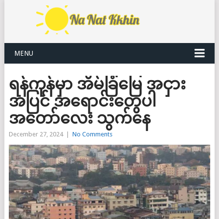
MENU
ရန်ကုန်မှာ အိမ်ခြံမြေ အငှား
အပြင် အရောင်းတွေပါ
အတော်လေး သွက်နေ
December 27, 2024
|
No Comments