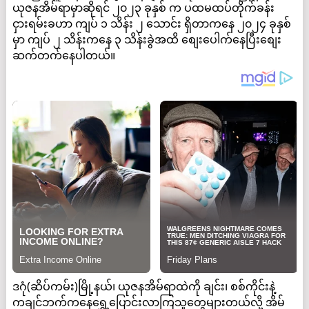
ယုဇနအိမ်ရာမှာဆိုရင် ၂၀၂၃ ခုနှစ် က ပထမထပ်တိုက်ခန်း
ငှားရမ်းခဟာ ကျပ် ၁ သိန်း ၂ သောင်း ရှိတာကနေ ၂၀၂၄ ခုနှစ်
မှာ ကျပ် ၂ သိန်းကနေ ၃ သိန်းခွဲအထိ စျေးပေါက်နေပြီးစျေး
ဆက်တက်နေပါတယ်။
ဒဂုံ(ဆိပ်ကမ်း)မြို့နယ်၊ ယုဇနအိမ်ရာထဲကို ချင်း၊ စစ်ကိုင်းနဲ့
ကချင်ဘက်ကနေရွှေ့ပြောင်းလာကြသူတွေများတယ်လို့ အိမ်