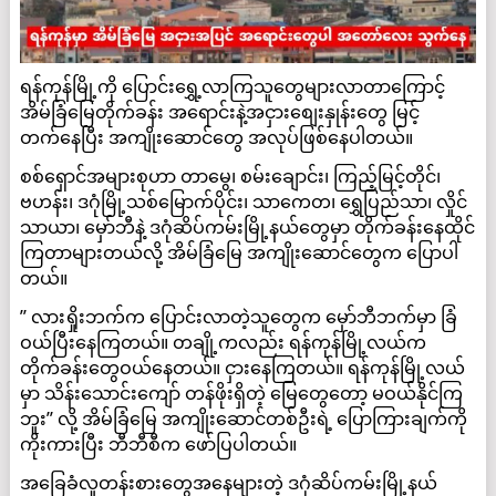
ရန်ကုန်မြို့ကို ပြောင်းရွှေ့လာကြသူတွေများလာတာကြောင့်
အိမ်ခြံမြေတိုက်ခန်း အရောင်းနဲ့အငှားစျေးနှုန်းတွေ မြင့်
တက်နေပြီး အကျိုးဆောင်တွေ အလုပ်ဖြစ်နေပါတယ်။
စစ်ရှောင်အများစုဟာ တာမွေ၊ စမ်းချောင်း၊ ကြည့်မြင့်တိုင်၊
ဗဟန်း၊ ဒဂုံမြို့သစ်မြောက်ပိုင်း၊ သာကေတ၊ ရွှေပြည်သာ၊ လှိုင်
သာယာ၊ မှော်ဘီနဲ့ ဒဂုံဆိပ်ကမ်းမြို့နယ်တွေမှာ တိုက်ခန်းနေထိုင်
ကြတာများတယ်လို့ အိမ်ခြံမြေ အကျိုးဆောင်တွေက ပြောပါ
တယ်။
” လားရှိုးဘက်က ပြောင်းလာတဲ့သူတွေက မှော်ဘီဘက်မှာ ခြံ
ဝယ်ပြီးနေကြတယ်။ တချို့ကလည်း ရန်ကုန်မြို့လယ်က
တိုက်ခန်းတွေဝယ်နေတယ်။ ငှားနေကြတယ်။ ရန်ကုန်မြို့လယ်
မှာ သိန်းသောင်းကျော် တန်ဖိုးရှိတဲ့ မြေတွေတော့ မဝယ်နိုင်ကြ
ဘူး” လို့ အိမ်ခြံမြေ အကျိုးဆောင်တစ်ဦးရဲ့ ပြောကြားချက်ကို
ကိုးကားပြီး ဘီဘီစီက ဖော်ပြပါတယ်။
အခြေခံလူတန်းစားတွေအနေများတဲ့ ဒဂုံဆိပ်ကမ်းမြို့နယ်