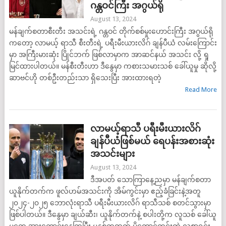
ဂန္တဝင်ကြီး အဂွယ်ရို
August 13, 2024
မန်ချက်စတာစီးတီး အသင်းရဲ့ ဂန္တဝင် တိုက်စစ်မှုးဟောင်းကြီး အဂွယ်ရို
ကတော့ လာမယ့် ရာသီ စီးတီးရဲ့ ပရီးမီးယားလိဂ် ချန်ပီယံ လမ်းကြောင်း
မှာ အကြီးမားဆုံး ပြိုင်ဘက် ဖြစ်လာမှာက အာဆင်နယ် အသင်း လို့ ရှု
မြင်ထားပါတယ်။ မန်စီးတီးဟာ ဒီနွေမှာ ကစားသမားသစ် ခေါ်ယူမှု ဆိုလို့
ဆာဗင်ဟို တစ်ဦးတည်းသာ ရှိသေးပြီး အားထားရတဲ့
Read More
လာမယ့်ရာသီ ပရီးမီးယားလိဂ်
ချန်ပီယံဖြစ်မယ် ရေပန်းအစားဆုံး
အသင်းများ
August 13, 2024
ဒီအပတ် သောကြာနေ့ညမှာ မန်ချက်စတာ
ယူနိုက်တက်က ဖူလ်ဟမ်အသင်းကို အိမ်ကွင်းမှာ ဧည့်ခံခြင်းနဲ့အတူ
၂၀၂၄-၂၀၂၅ ဘောလုံးရာသီ ပရီးမီးယားလိဂ် ရာသီသစ် စတင်သွားမှာ
ဖြစ်ပါတယ်။ ဒီနွေမှာ ချယ်ဆီး၊ ယူနိုက်တက်နဲ့ စပါးတို့က လူသစ် ခေါ်ယူ
မှုတွေ အားကောင်းနေကြပြီး မနှစ်ကထက် ပိုတောင့်တင်းတဲ့ လူစာရင်း