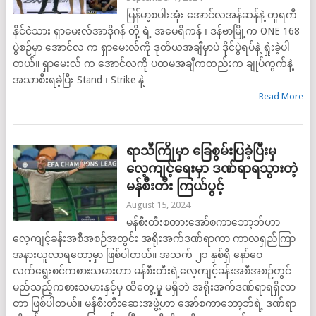
မြန်မာ့စပါးအုံး အောင်လအန်ဆန်နဲ့ တူရကီ
နိုင်ငံသား ရှာမေးလ်အာဒိုဂန် တို့ ရဲ့ အမေရိကန် ၊ ဒန်ဗာမြို့က ONE 168
ပွဲစဉ်မှာ အောင်လ က ရှာမေးလ်ကို ဒုတိယအချီမှာပဲ ဒိုင်ပွဲရပ်နဲ့ ရှုံးခဲ့ပါ
တယ်။ ရှာမေးလ် က အောင်လကို ပထမအချီကတည်းက ချုပ်ကွက်နဲ့
အသာစီးရခဲ့ပြီး Stand ၊ Strike နဲ့
Read More
ရာသီကြိုမှာ ခြေစွမ်းပြခဲ့ပြီးမှ
လေ့ကျင့်ရေးမှာ ဒဏ်ရာရသွားတဲ့
မန်စီးတီး ကြယ်ပွင့်
August 15, 2024
မန်စီးတီးစတားအော်စကာဘော့ဘ်ဟာ
လေ့ကျင့်ခန်းအစီအစဉ်အတွင်း အရိုးအက်ဒဏ်ရာကာ ကာလရှည်ကြာ
အနားယူလာရတော့မှာ ဖြစ်ပါတယ်။ အသက် ၂၁ နှစ်ရှိ နော်ဝေ
လက်ရွေးစင်ကစားသမားဟာ မန်စီးတီးရဲ့လေ့ကျင့်ခန်းအစီအစဉ်တွင်
မည်သည့်ကစားသမားနှင့်မှ ထိတွေ့မှု မရှိဘဲ အရိုးအက်ဒဏ်ရာရရှိလာ
တာ ဖြစ်ပါတယ်။ မန်စီးတီးဆေးအဖွဲ့ဟာ အော်စကာဘော့ဘ်ရဲ့ ဒဏ်ရာ