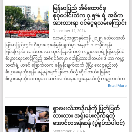
မြန်မာပြည် အိမ်ထောင်စု
စုစုပေါင်းထဲက ၇.၅% ရဲ့ အဓိက
အားထားရာ ဝင်ငွေရလမ်းကြောင်း
December 12, 2024
လာမယ့်ဘဏ္ဍာနှစ်ကုန် ၂၀၂၅ မတ်လအထိ
မြန်မာပြည်တွင်း စီးပွားရေးခန့်မှန်းချက်မှာ အနှုတ် ၁ ရာခိုင်နှုန်း
ဖြစ်ကြောင်း လက်တလော ထုတ်ပြန်လိုက်တဲ့ ကမ္ဘာ့ဘဏ်ရဲ့ မြန်မာ့နိုင်ငံ
စီးပွားရေးစောင့်ကြည့် အစီရင်ခံစာမှာ ဖော်ပြထားပါတယ်။ ဒါဟာ ကမ္ဘာ့
ဘဏ်ရဲ့ ယခင် ခြောက်လက ခန့်မှန်းချက်ထက် ပိုပြီး လျော့နည်းတဲ့
စီးပွားရေးတိုးနှုန်း ခန့်မှန်းချက်ဖြစ်တယ်လို့ ဆိုပါတယ်။ မြန်မာ့
စီးပွားရေးတိုးတက်မှုဟာ ဆက်လက်နှေးကွေးနေမယ်လို့ ကမ္ဘာ့ဘဏ်က
Read More
ရှာမေးလ်အာဒိုဂန်ကို ပြတ်ပြတ်
သားသား အရှုံးပေးလိုက်ရတဲ့
အောင်လအန်ဆန် (ပွဲရုပ်သံပါဝင်)
September 7, 2024