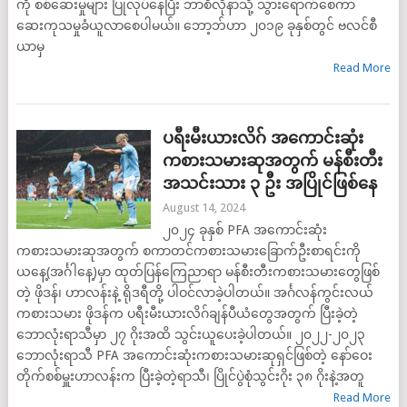
ကို စစ်ဆေးမှုများ ပြုလုပ်နေပြီး ဘာစီလိုနာသို့ သွားရောက်စေကာ
ဆေးကုသမှုခံယူလာစေပါမယ်။ ဘော့ဘ်ဟာ ၂၀၁၉ ခုနှစ်တွင် ဗလင်စီ
ယာမှ
Read More
ပရီးမီးယားလိဂ် အကောင်းဆုံး
ကစားသမားဆုအတွက် မန်စီးတီး
အသင်းသား ၃ ဦး အပြိုင်ဖြစ်နေ
August 14, 2024
၂၀၂၄ ခုနှစ် PFA အကောင်းဆုံး
ကစားသမားဆုအတွက် စကာတင်ကစားသမားခြောက်ဦးစာရင်းကို
ယနေ့(အင်္ဂါနေ့)မှာ ထုတ်ပြန်ကြေညာရာ မန်စီးတီးကစားသမားတွေဖြစ်
တဲ့ ဖိုဒန်၊ ဟာလန်းနဲ့ ရိုဒရီတို့ ပါဝင်လာခဲ့ပါတယ်။ အင်္ဂလန်ကွင်းလယ်
ကစားသမား ဖိုဒန်က ပရီးမီးယားလိဂ်ချန်ပီယံတွေအတွက် ပြီးခဲ့တဲ့
ဘောလုံးရာသီမှာ ၂၇ ဂိုးအထိ သွင်းယူပေးခဲ့ပါတယ်။ ၂၀၂၂-၂၀၂၃
ဘောလုံးရာသီ PFA အကောင်းဆုံးကစားသမားဆုရှင်ဖြစ်တဲ့ နော်ဝေး
တိုက်စစ်မှူးဟာလန်းက ပြီးခဲ့တဲ့ရာသီ၊ ပြိုင်ပွဲစုံသွင်းဂိုး ၃၈ ဂိုးနဲ့အတူ
Read More