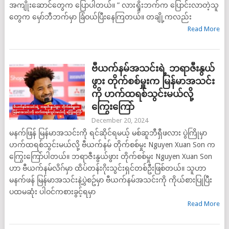
အကျိုးဆောင်တွေက ပြောပါတယ်။ ” လားရှိုးဘက်က ပြောင်းလာတဲ့သူ
တွေက မှော်ဘီဘက်မှာ ခြံဝယ်ပြီးနေကြတယ်။ တချို့ကလည်း
Read More
ဗီယက်နမ်အသင်းရဲ့ ဘရာဇီးနွယ်
ဖွား တိုက်စစ်မှူးက မြန်မာအသင်း
ကို ဟက်ထရစ်သွင်းမယ်လို့
ကြွေးကြော်
December 20, 2024
မနက်ဖြန် မြန်မာအသင်းကို ရင်ဆိုင်ရမယ့် မစ်ဆူဘီရှီဖလား ပွဲကြိုမှာ
ဟက်ထရစ်သွင်းမယ်လို့ ဗီယက်နမ် တိုက်စစ်မှုး Nguyen Xuan Son က
ကြွေးကြော်ပါတယ်။ ဘရာဇီးနွယ်ဖွား တိုက်စစ်မှုး Nguyen Xuan Son
ဟာ ဗီယက်နမ်လိဂ်မှာ ထိပ်တန်းဂိုးသွင်းရှင်တစ်ဦးဖြစ်တယ်။ သူဟာ
မနက်ဖန် မြန်မာအသင်းနဲ့ပွဲစဥ်မှာ ဗီယက်နမ်အသင်းကို ကိုယ်စားပြုပြီး
ပထမဆုံး ပါဝင်ကစားခွင့်ရမှာ
Read More