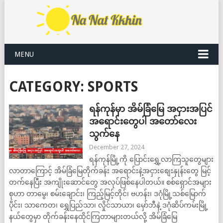
MENU
CATEGORY:
SPORTS
ရန်ကုန်မှာ အိမ်ခြံမြေ အငှားအပြင်
အရောင်းတွေပါ အတော်လေး
သွက်နေ
December 27, 2024
ရန်ကုန်မြို့ကို ပြောင်းရွှေ့လာကြသူတွေများ
လာတာကြောင့် အိမ်ခြံမြေတိုက်ခန်း အရောင်းနဲ့အငှားစျေးနှုန်းတွေ မြင့်
တက်နေပြီး အကျိုးဆောင်တွေ အလုပ်ဖြစ်နေပါတယ်။ စစ်ရှောင်အများ
စုဟာ တာမွေ၊ စမ်းချောင်း၊ ကြည့်မြင့်တိုင်၊ ဗဟန်း၊ ဒဂုံမြို့သစ်မြောက်
ပိုင်း၊ သာကေတ၊ ရွှေပြည်သာ၊ လှိုင်သာယာ၊ မှော်ဘီနဲ့ ဒဂုံဆိပ်ကမ်းမြို့
နယ်တွေမှာ တိုက်ခန်းနေထိုင်ကြတာများတယ်လို့ အိမ်ခြံမြေ