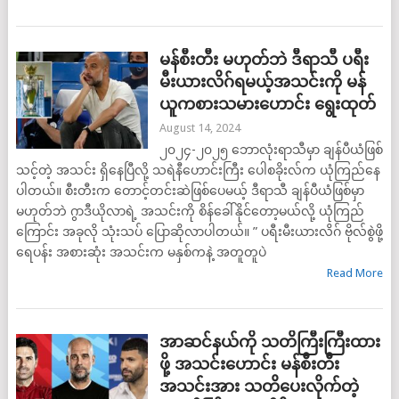
မန်စီးတီး မဟုတ်ဘဲ ဒီရာသီ ပရီး
မီးယားလိဂ်ရမယ့်အသင်းကို မန်
ယူကစားသမားဟောင်း ရွေးထုတ်
August 14, 2024
၂၀၂၄-၂၀၂၅ ဘောလုံးရာသီမှာ ချန်ပီယံဖြစ်
သင့်တဲ့ အသင်း ရှိနေပြီလို့ သရဲနီဟောင်းကြီး ပေါစခိုးလ်က ယုံကြည်နေ
ပါတယ်။ စီးတီးက တောင့်တင်းဆဲဖြစ်ပေမယ့် ဒီရာသီ ချန်ပီယံဖြစ်မှာ
မဟုတ်ဘဲ ဂွာဒီယိုလာရဲ့ အသင်းကို စိန်ခေါ်နိုင်တော့မယ်လို့ ယုံကြည်
ကြောင်း အခုလို သုံးသပ် ပြောဆိုလာပါတယ်။ ” ပရီးမီးယားလိဂ် ဗိုလ်စွဲဖို့
ရေပန်း အစားဆုံး အသင်းက မနှစ်ကနဲ့ အတူတူပဲ
Read More
အာဆင်နယ်ကို သတိကြီးကြီးထား
ဖို့ အသင်းဟောင်း မန်စီးတီး
အသင်းအား သတိပေးလိုက်တဲ့