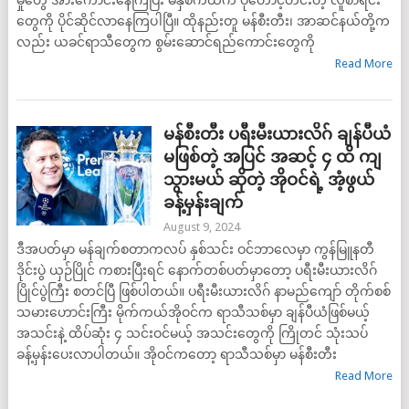
တွေကို ပိုင်ဆိုင်လာနေကြပါပြီ။ ထိုနည်းတူ မန်စီးတီး၊ အာဆင်နယ်တို့က
လည်း ယခင်ရာသီတွေက စွမ်းဆောင်ရည်ကောင်းတွေကို
Read More
မန်စီးတီး ပရီးမီးယားလိဂ် ချန်ပီယံ
မဖြစ်တဲ့ အပြင် အဆင့် ၄ ထိ ကျ
သွားမယ် ဆိုတဲ့ အိုဝင်ရဲ့ အံ့ဖွယ်
ခန့်မှန်းချက်
August 9, 2024
ဒီအပတ်မှာ မန်ချက်စတာကလပ် နှစ်သင်း ဝင်ဘာလေမှာ ကွန်မြူနတီ
ဒိုင်းပွဲ ယှဉ်ပြိုင် ကစားပြီးရင် နောက်တစ်ပတ်မှာတော့ ပရီးမီးယားလိဂ်
ပြိုင်ပွဲကြီး စတင်ပြီ ဖြစ်ပါတယ်။ ပရီးမီးယားလိဂ် နာမည်ကျော် တိုက်စစ်
သမားဟောင်းကြီး မိုက်ကယ်အိုဝင်က ရာသီသစ်မှာ ချန်ပီယံဖြစ်မယ့်
အသင်းနဲ့ ထိပ်ဆုံး ၄ သင်းဝင်မယ့် အသင်းတွေကို ကြိုတင် သုံးသပ်
ခန့်မှန်းပေးလာပါတယ်။ အိုဝင်ကတော့ ရာသီသစ်မှာ မန်စီးတီး
Read More