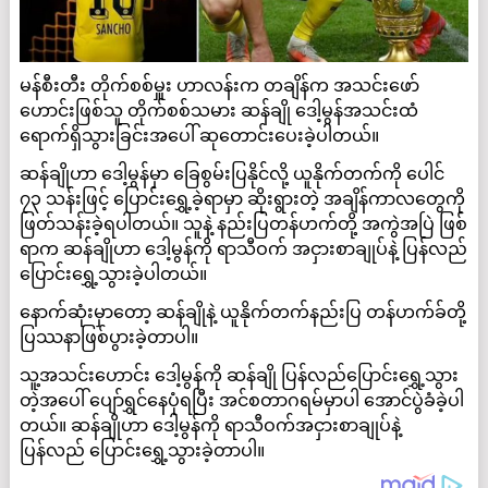
မန်စီးတီး တိုက်စစ်မှူး ဟာလန်းက တချိန်က အသင်းဖော်
ဟောင်းဖြစ်သူ တိုက်စစ်သမား ဆန်ချို ဒေါ့မွန်အသင်းထံ
ရောက်ရှိသွားခြင်းအပေါ် ဆုတောင်းပေးခဲ့ပါတယ်။
ဆန်ချိုဟာ ဒေါ့မွန်မှာ ခြေစွမ်းပြနိုင်လို့ ယူနိုက်တက်ကို ပေါင်
၇၃ သန်းဖြင့် ပြောင်းရွှေ့ခဲ့ရာမှာ ဆိုးရွားတဲ့ အချိန်ကာလတွေကို
ဖြတ်သန်းခဲ့ရပါတယ်။ သူနဲ့ နည်းပြတန်ဟက်တို့ အကွဲအပြဲ ဖြစ်
ရာက ဆန်ချိုဟာ ဒေါ့မွန်ကို ရာသီဝက် အငှားစာချုပ်နဲ့ ပြန်လည်
ပြောင်းရွှေ့သွားခဲ့ပါတယ်။
နောက်ဆုံးမှာတော့ ဆန်ချိုနဲ့ ယူနိုက်တက်နည်းပြ တန်ဟက်ခ်တို့
ပြဿနာဖြစ်ပွားခဲ့တာပါ။
သူ့အသင်းဟောင်း ဒေါ့မွန်ကို ဆန်ချို ပြန်လည်ပြောင်းရွှေ့သွား
တဲ့အပေါ် ပျော်ရွှင်နေပုံရပြီး အင်စတာဂရမ်မှာပါ အောင်ပွဲခံခဲ့ပါ
တယ်။ ဆန်ချိုဟာ ဒေါ့မွန်ကို ရာသီဝက်အငှားစာချုပ်နဲ့
ပြန်လည် ပြောင်းရွှေ့သွားခဲ့တာပါ။