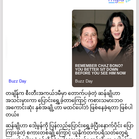
တချိန်က စီးတီးအကယ်ဒမီမှာ တောက်ပခဲ့တဲ့ ဆန်ချိုဟာ
အသင်းမှားကာ ပြောင်းရွှေ့ခဲ့တာကြောင့် ကစားသမားဘဝ
အကောင်းဆုံး နှစ်အချို့ဟာ မထင်ပေါ်ဘဲ ဖြစ်နေခဲ့ရတာ ဖြစ်ပါ
တယ်။
ဆန်ချိုဟာ ဒေါ့မွန်ကို ပြန်လည်ပြောင်းရွှေ့ခဲ့ပြီးနောက်ပိုင်း ပြော
ကြားခဲ့တဲ့ စကားတစ်ချို့ကြောင့် ယူနိုက်တက်ပရိသတ်တွေရဲ့