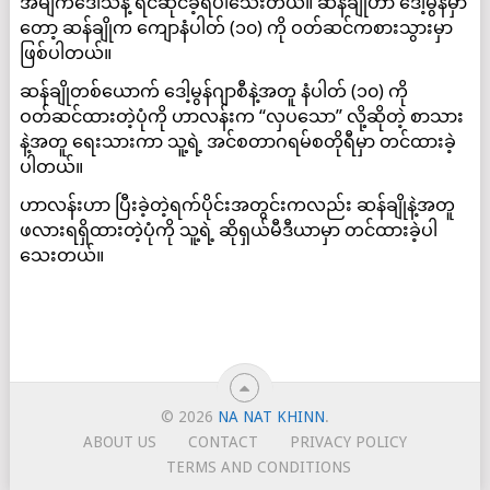
အမျက်ဒေါသနဲ့ ရင်ဆိုင်ခဲ့ရပါသေးတယ်။ ဆန်ချိုဟာ ဒေါ့မွန်မှာ
တော့ ဆန်ချိုက ကျောနံပါတ် (၁၀) ကို ဝတ်ဆင်ကစားသွားမှာ
ဖြစ်ပါတယ်။
ဆန်ချိုတစ်ယောက် ဒေါ့မွန်ဂျာစီနဲ့အတူ နံပါတ် (၁၀) ကို
ဝတ်ဆင်ထားတဲ့ပုံကို ဟာလန်းက “လှပသော” လို့ဆိုတဲ့ စာသား
နဲ့အတူ ရေးသားကာ သူ့ရဲ့ အင်စတာဂရမ်စတိုရီမှာ တင်ထားခဲ့
ပါတယ်။
ဟာလန်းဟာ ပြီးခဲ့တဲ့ရက်ပိုင်းအတွင်းကလည်း ဆန်ချိုနဲ့အတူ
ဖလားရရှိထားတဲ့ပုံကို သူ့ရဲ့ ဆိုရှယ်မီဒီယာမှာ တင်ထားခဲ့ပါ
သေးတယ်။
© 2026
NA NAT KHINN
.
ABOUT US
CONTACT
PRIVACY POLICY
TERMS AND CONDITIONS