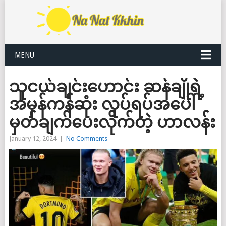
MENU
သူငယ်ချင်းဟောင်း ဆန်ချိုရဲ့
အမှန်ကန်ဆုံး လုပ်ရပ်အပေါ်
မှတ်ချက်ပေးလိုက်တဲ့ ဟာလန်း
January 12, 2024
|
No Comments